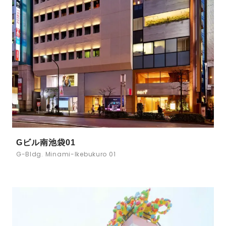
Gビル南池袋01
G-Bldg. Minami-Ikebukuro 01