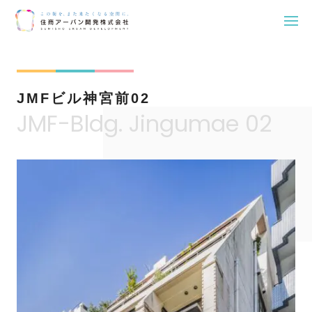
Skip
to
content
JMFビル神宮前02
JMF-Bldg. Jingumae 02