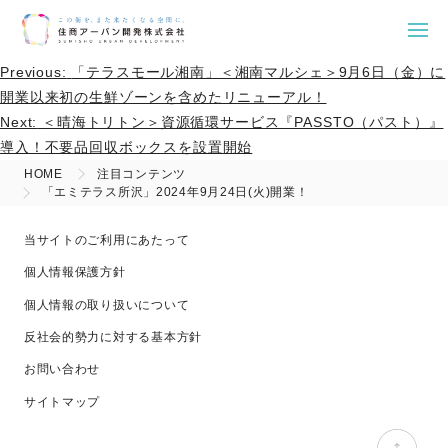
Skip
Previous:
「テラスモール湘南」＜湘南マルシェ＞9月6日（金）に
投
to
開業以来初の生鮮ゾーンを含めたリニューアル！
稿
content
Next:
＜晴海トリトン＞資源循環サービス『PASSTO（パスト）』
導入！不要品回収ボックスを設置開始
ナ
HOME
注目コンテンツ
ビ
「エミテラス所沢」2024年9月24日(火)開業！
ゲ
当サイトのご利用にあたって
ー
個人情報保護方針
シ
個人情報の取り扱いについて
ョ
反社会的勢力に対する基本方針
お問い合わせ
ン
サイトマップ